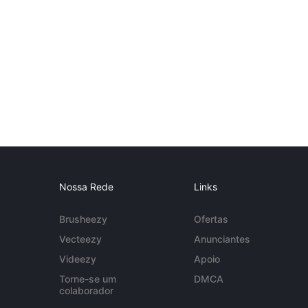
Nossa Rede
Links
Brusheezy
Ofertas
Vecteezy
Anunciantes
Videezy
Apoio
Torne-se um
DMCA
colaborador