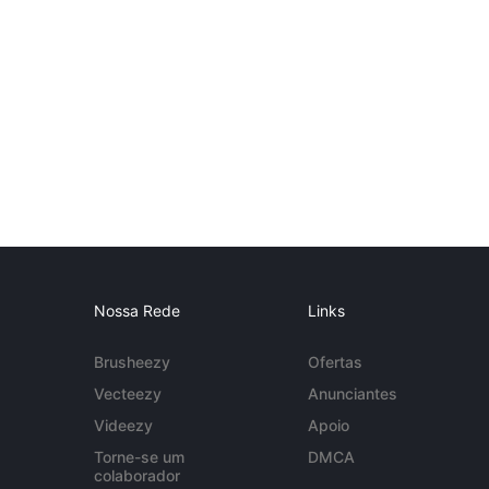
Nossa Rede
Links
Brusheezy
Ofertas
Vecteezy
Anunciantes
Videezy
Apoio
Torne-se um
DMCA
colaborador