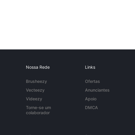
Nossa Rede
Links
Brusheezy
Ofertas
Vecteezy
Anunciantes
Videezy
Apoio
Torne-se um
DMCA
colaborador