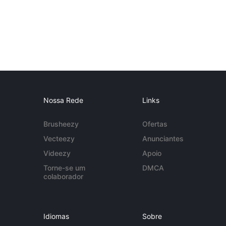
Nossa Rede
Links
Brusheezy
Ofertas
Vecteezy
Anunciantes
Videezy
Apoio
Torne-se um
DMCA
colaborador
Idiomas
Sobre