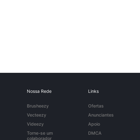
Nossa Rede
Links
Brusheezy
Ofertas
Vecteezy
Anunciantes
Videezy
Apoio
Torne-se um
DMCA
colaborador