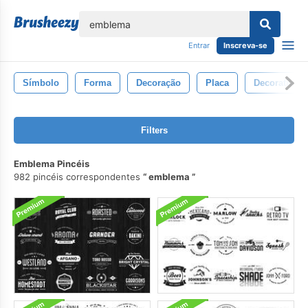
echar
Entrar
Inscreva-se
Símbolo
Forma
Decoração
Placa
Decorativo
Filters
Emblema Pincéis
982 pincéis correspondentes
emblema