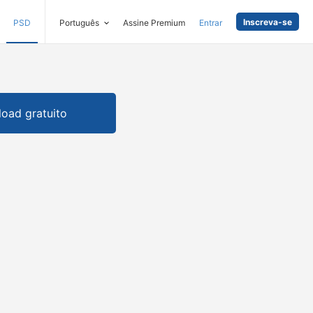
Inscreva-se
PSD
Português
Assine Premium
Entrar
oad gratuito