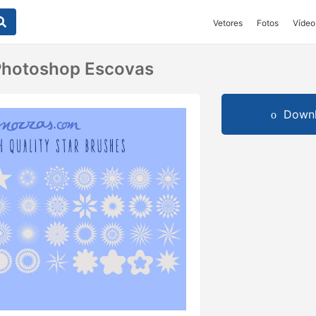
Vetores
Fotos
Vídeo
 Photoshop Escovas
Downl