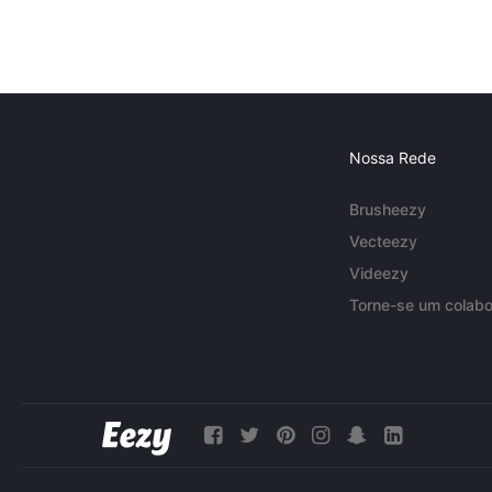
Nossa Rede
Brusheezy
Vecteezy
Videezy
Torne-se um colabo