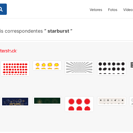
Vetores
Fotos
Vídeo
is correspondentes
starburst