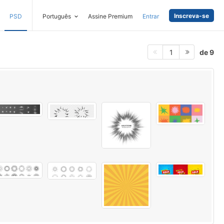
Inscreva-se
PSD
Português
Assine Premium
Entrar
de 9
1