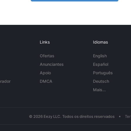
Links
Idiomas
Ofertas
English
Anunciantes
Español
Apoio
Português
rador
DMCA
Deutsch
Mais...
•
© 2026 Eezy LLC. Todos os direitos reservados
Te