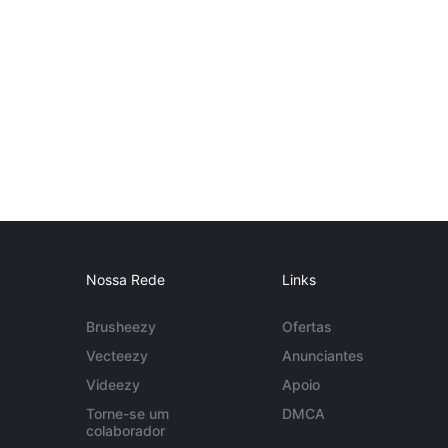
Nossa Rede
Links
Brusheezy
Ofertas
Vecteezy
Anunciantes
Videezy
Apoio
Torne-se um
DMCA
colaborador