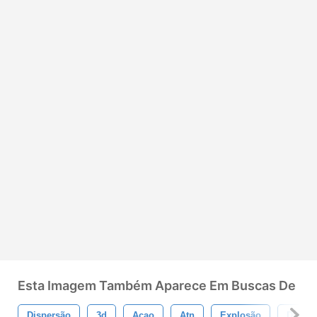
Esta Imagem Também Aparece Em Buscas De
Dispersão
3d
Açao
Atn
Explosão
Disper