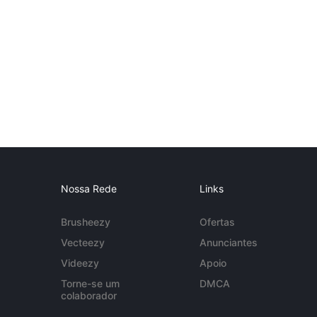
Nossa Rede
Links
Brusheezy
Ofertas
Vecteezy
Anunciantes
Videezy
Apoio
Torne-se um
DMCA
colaborador