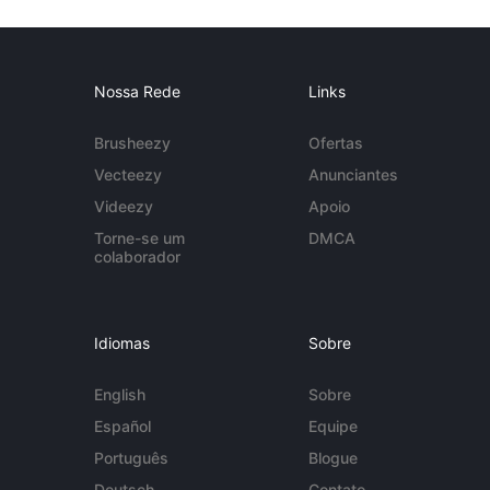
Nossa Rede
Links
Brusheezy
Ofertas
Vecteezy
Anunciantes
Videezy
Apoio
Torne-se um
DMCA
colaborador
Idiomas
Sobre
English
Sobre
Español
Equipe
Português
Blogue
Deutsch
Contato