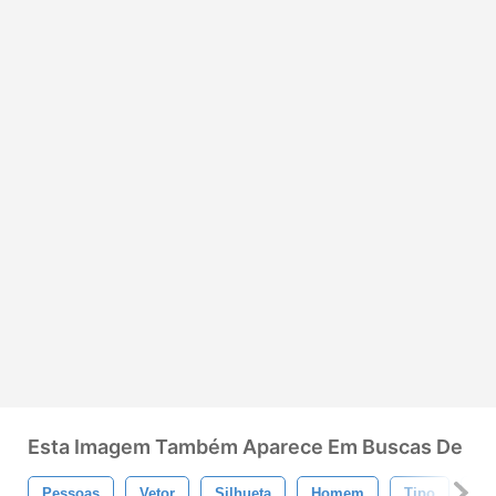
Esta Imagem Também Aparece Em Buscas De
Pessoas
Vetor
Silhueta
Homem
Tipo
De