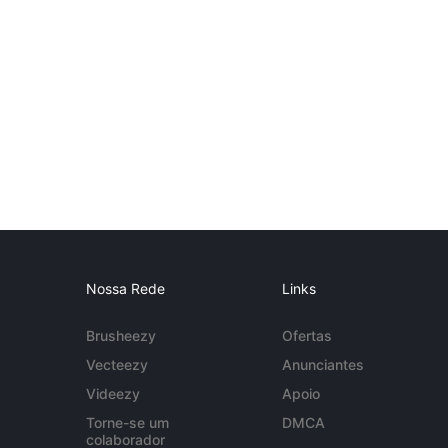
Nossa Rede
Links
Brusheezy
Ofertas
Vecteezy
Anunciantes
Videezy
Apoio
Torne-se um
DMCA
colaborador