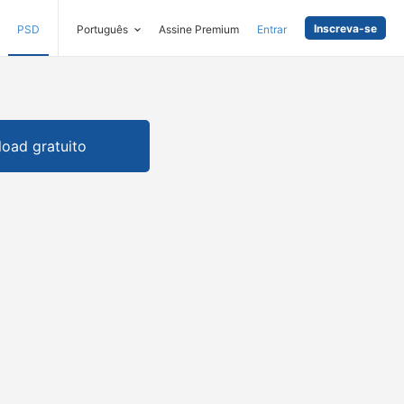
Inscreva-se
PSD
Português
Assine Premium
Entrar
oad gratuito