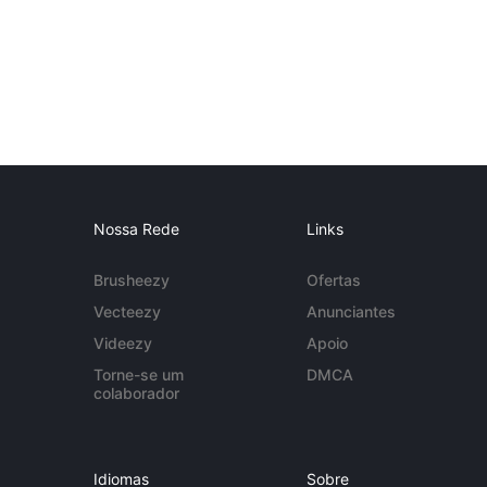
Nossa Rede
Links
Brusheezy
Ofertas
Vecteezy
Anunciantes
Videezy
Apoio
Torne-se um
DMCA
colaborador
Idiomas
Sobre