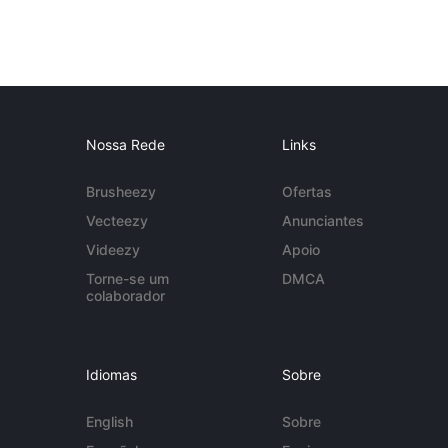
Nossa Rede
Links
Brusheezy
Ofertas
Vecteezy
Anunciantes
Videezy
Apoio
Torne-se um
DMCA
colaborador
Idiomas
Sobre
English
Sobre