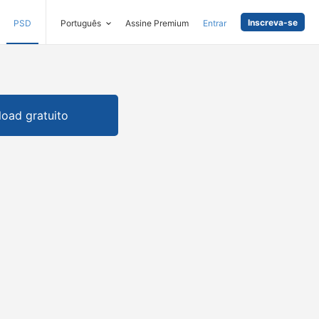
Inscreva-se
PSD
Português
Assine Premium
Entrar
oad gratuito