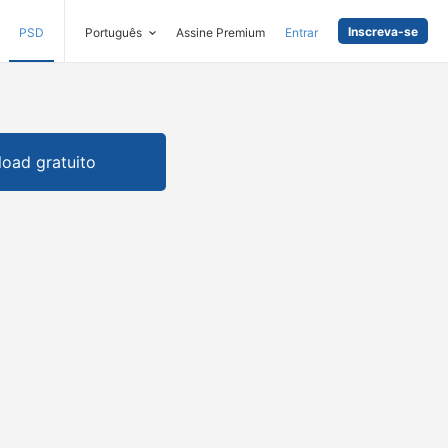
Inscreva-se
PSD
Português
Assine Premium
Entrar
oad gratuito