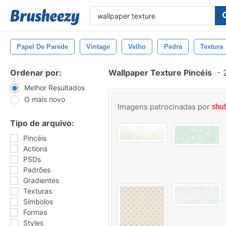
Papel De Parede
Vintage
Velho
Pedra
Textura
Ordenar por:
Wallpaper Texture Pincéis
-
2
Melhor Resultados
O mais novo
Imagens patrocinadas por
Tipo de arquivo:
Pincéis
Actions
PSDs
Padrões
Gradientes
Texturas
Símbolos
Formas
Styles