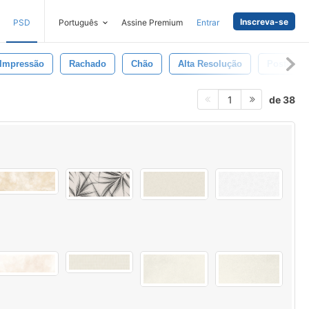
Inscreva-se
PSD
Português
Assine Premium
Entrar
Impressão
Rachado
Chão
Alta Resolução
Poster
de 38
1