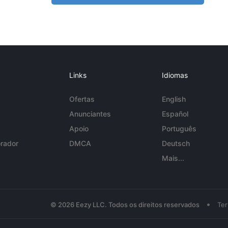
Links
Idiomas
Ofertas
English
Anunciantes
Español
Apoio
Português
rador
DMCA
Deutsch
Mais...
•
© 2026 Eezy LLC. Todos os direitos reservados
Te