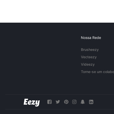
Nossa Rede
Brusheezy
Vecteezy
Videezy
Torne-se um colabo