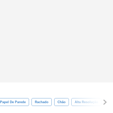
Papel De Parede
Rachado
Chão
Alta Resolução
Pos