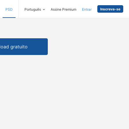
Inscreva-se
PSD
Português
Assine Premium
Entrar
oad gratuito