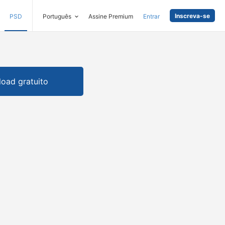
Inscreva-se
PSD
Português
Assine Premium
Entrar
oad gratuito