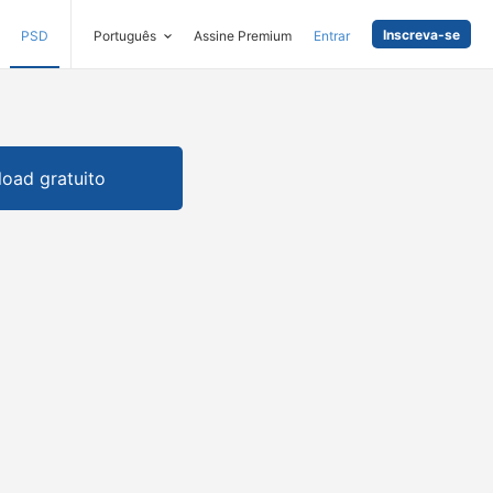
Inscreva-se
PSD
Português
Assine Premium
Entrar
oad gratuito