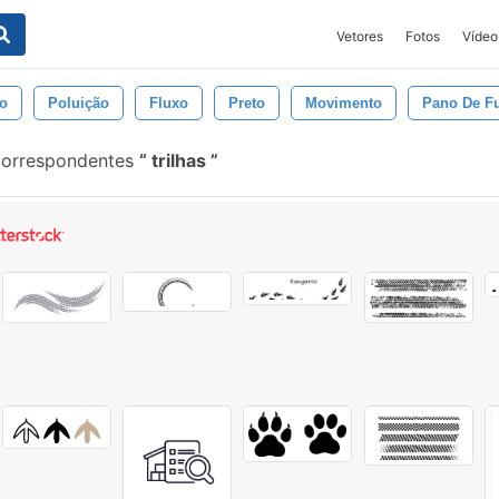
Vetores
Fotos
Vídeo
do
Poluição
Fluxo
Preto
Movimento
Pano De F
correspondentes
trilhas