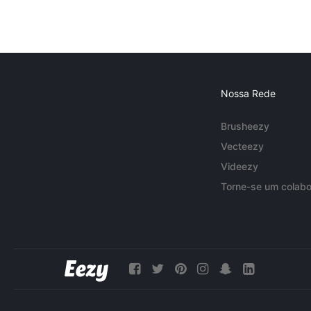
Nossa Rede
Brusheezy
Vecteezy
Videezy
Torne-se um colabo