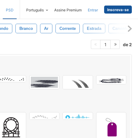
Inscreva-se
PSD
Português
Assine Premium
Entrar
undo
Branco
Ar
Corrente
Estrada
Caminhada
de 2
1