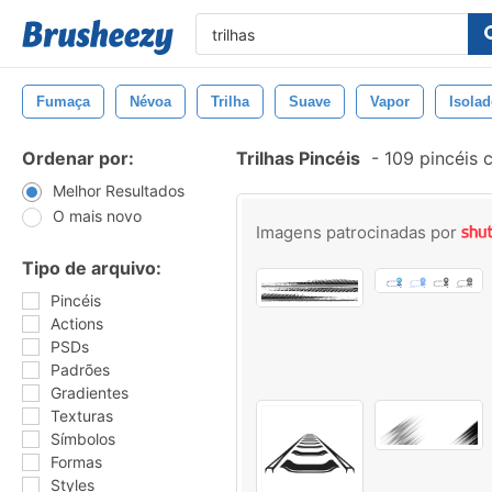
Fumaça
Névoa
Trilha
Suave
Vapor
Isola
Ordenar por:
Trilhas Pincéis
-
109 pincéis 
Melhor Resultados
O mais novo
Imagens patrocinadas por
Tipo de arquivo:
Pincéis
Actions
PSDs
Padrões
Gradientes
Texturas
Símbolos
Formas
Styles