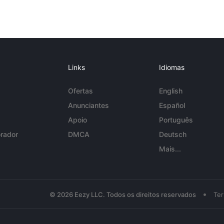
Links
Idiomas
Ofertas
English
Anunciantes
Español
Apoio
Português
rador
DMCA
Deutsch
Mais...
•
© 2026 Eezy LLC. Todos os direitos reservados
Te