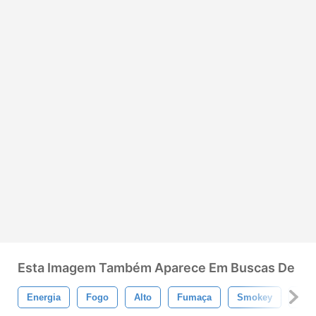
Esta Imagem Também Aparece Em Buscas De
Energia
Fogo
Alto
Fumaça
Smokey
Nuv