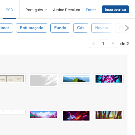
Inscreva-se
PSD
Português
Assine Premium
Entrar
imar
Enfumaçado
Fundo
Gás
Nuvem
Efeito
de 2
1