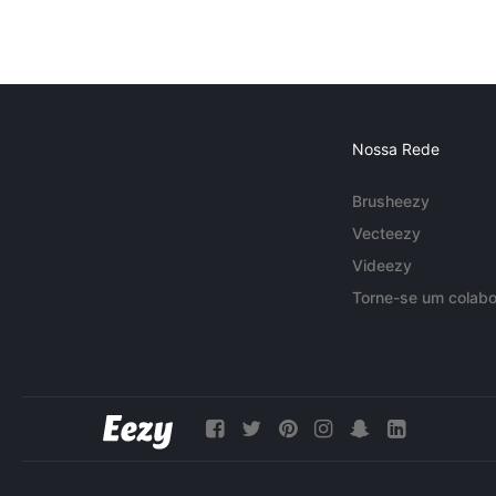
Nossa Rede
Brusheezy
Vecteezy
Videezy
Torne-se um colabo