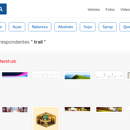
Vetores
Fotos
Vídeo
do
Açao
Natureza
Abstrato
Sujo
Spray
Que
rrespondentes
trail