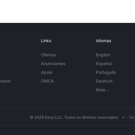
Links
Idiomas
Ofertas
English
Anunciantes
Español
Apoio
Português
rador
DMCA
Deutsch
Mais...
•
© 2026 Eezy LLC. Todos os direitos reservados
Te