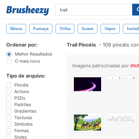
Névoa
Fumaça
Trilha
Suave
Vapor
Isola
Ordenar por:
Trail Pincéis
-
109 pincéis co
Melhor Resultados
O mais novo
Imagens patrocinadas por
Tipo de arquivo:
Pincéis
Actions
PSDs
Padrões
Gradientes
Texturas
Símbolos
Formas
Styles