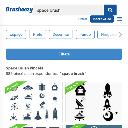
echar
Entrar
Inscreva-se
Espaço
Preto
Desenhar
Fundo
Ninguém
Filters
Space Brush Pincéis
682 pincéis correspondentes
space brush