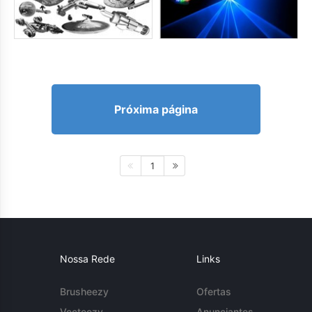
Próxima página
1
Nossa Rede
Links
Brusheezy
Ofertas
Vecteezy
Anunciantes