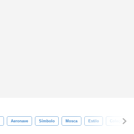
Aeronave
Símbolo
Mosca
Estilo
Coleção