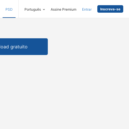
Inscreva-se
PSD
Português
Assine Premium
Entrar
oad gratuito