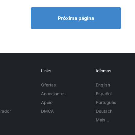
Próxima página
Links
Idiomas
Ofertas
English
Anunciantes
Español
Apoio
Português
rador
DMCA
Deutsch
Mais...