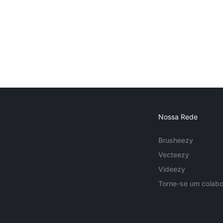
Nossa Rede
Brusheezy
Vecteezy
Videezy
Torne-se um colabo