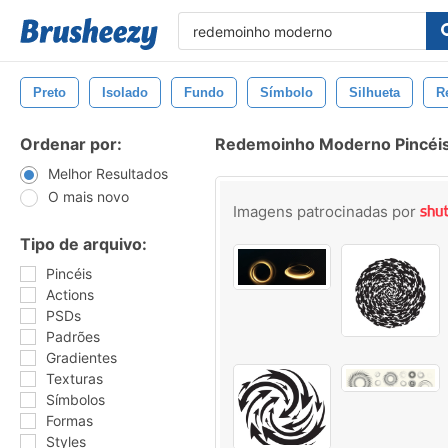
Preto
Isolado
Fundo
Símbolo
Silhueta
R
Ordenar por:
Redemoinho Moderno Pincéi
Melhor Resultados
O mais novo
Imagens patrocinadas por
Tipo de arquivo:
Pincéis
Actions
PSDs
Padrões
Gradientes
Texturas
Símbolos
Formas
Styles