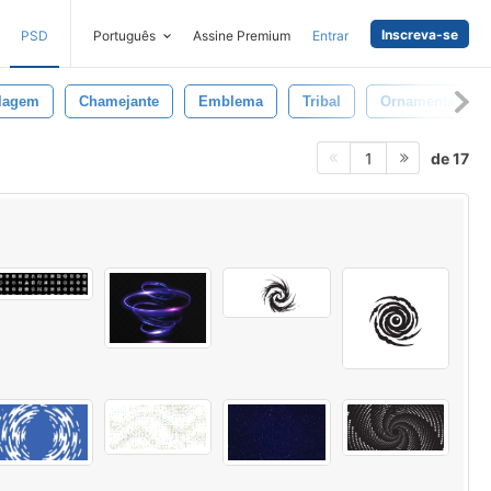
Inscreva-se
PSD
Português
Assine Premium
Entrar
lagem
Chamejante
Emblema
Tribal
Ornamental
de 17
1