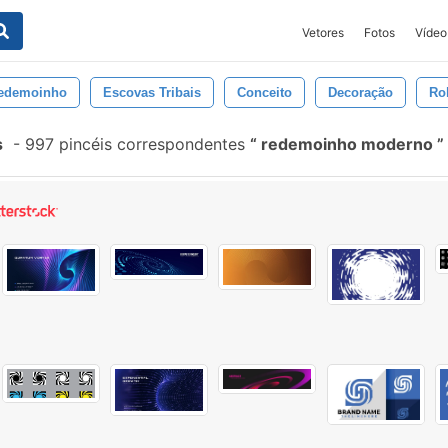
Vetores
Fotos
Vídeo
edemoinho
Escovas Tribais
Conceito
Decoração
Ro
s
-
997 pincéis correspondentes
redemoinho moderno