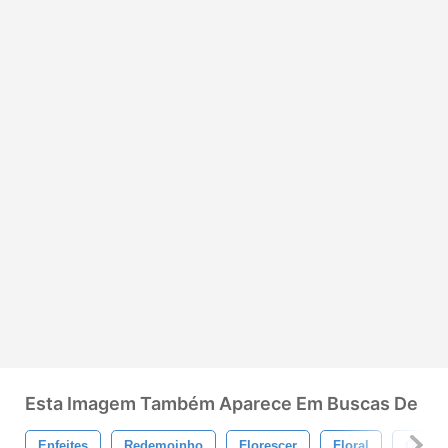
Esta Imagem Também Aparece Em Buscas De
Enfeites
Redemoinho
Florescer
Floral
Ornam