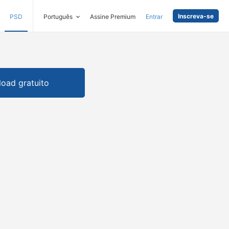
Inscreva-se
PSD
Português
Assine Premium
Entrar
oad gratuito