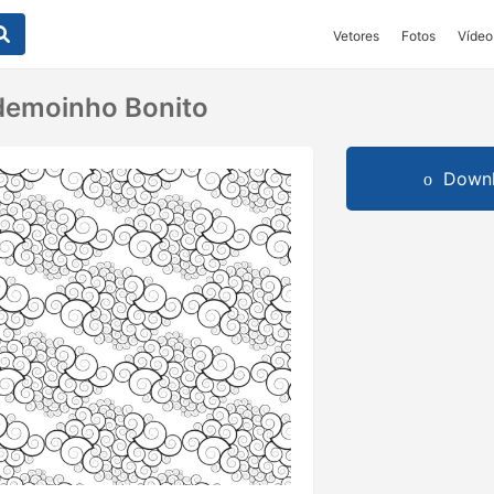
Vetores
Fotos
Vídeo
demoinho Bonito
Downl