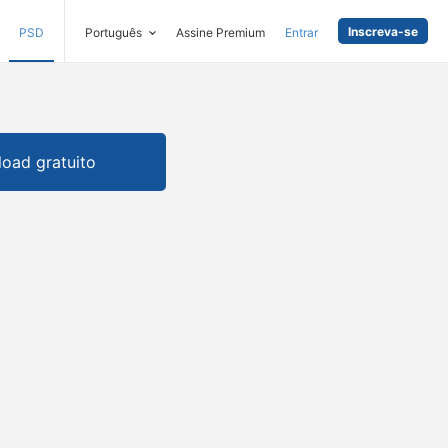
Inscreva-se
PSD
Português
Assine Premium
Entrar
oad gratuito