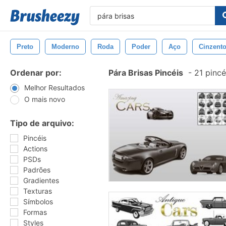
Preto
Moderno
Roda
Poder
Aço
Cinzent
Ordenar por:
Pára Brisas Pincéis
-
21 pincé
Melhor Resultados
O mais novo
Tipo de arquivo:
Pincéis
Actions
PSDs
Padrões
Gradientes
Texturas
Símbolos
Formas
Styles