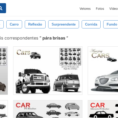
Vetores
Fotos
Vídeo
o
Carro
Reflexão
Surpreendente
Corrida
Fundo
is correspondentes
pára brisas