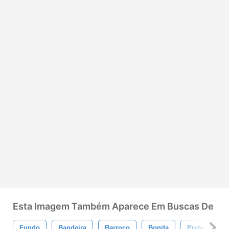
Esta Imagem Também Aparece Em Buscas De
Fundo
Bandeira
Barroco
Bonita
Preto
Li