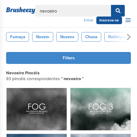
echar
Entrar
Inscreva-se
Fumaça
Nuvem
Nuvens
Chuva
Relâmpago
Filters
Nevoeiro Pincéis
93 pincéis correspondentes
nevoeiro