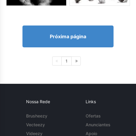
Próxima página
1
Nossa Rede
Links
Brusheezy
Ofertas
Vecteezy
Anunciantes
Videezy
Apoio