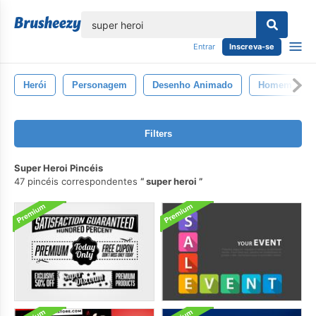
echar
Entrar
Inscreva-se
Herói
Personagem
Desenho Animado
Homem
Filters
Super Heroi Pincéis
47 pincéis correspondentes
super heroi