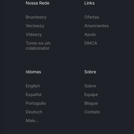
Nossa Rede
Links
Brusheezy
Ofertas
Vecteezy
Anunciantes
Videezy
Apoio
Torne-se um
DMCA
colaborador
Idiomas
Sobre
English
Sobre
Español
Equipe
Português
Blogue
Deutsch
Contato
Mais...