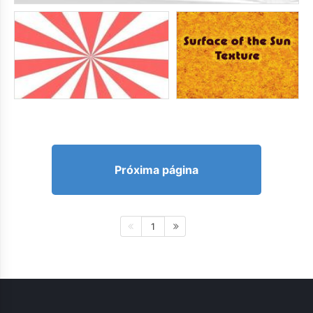
Próxima página
1