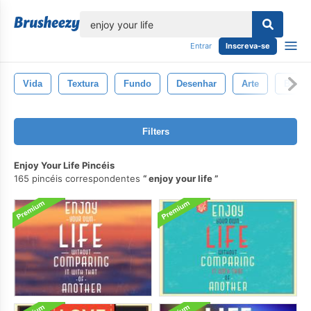
echar
Entrar
Inscreva-se
Vida
Textura
Fundo
Desenhar
Arte
Branc
Filters
Enjoy Your Life Pincéis
165 pincéis correspondentes
enjoy your life