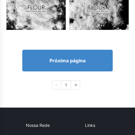
Próxima página
1
Nossa Rede
Links