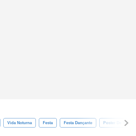
Vida Noturna
Festa
Festa Dançante
Poster De Vida