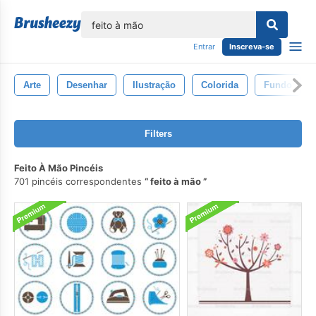
echar
Entrar
Inscreva-se
Arte
Desenhar
Ilustração
Colorida
Fundo
Filters
Feito À Mão Pincéis
701 pincéis correspondentes
feito à mão