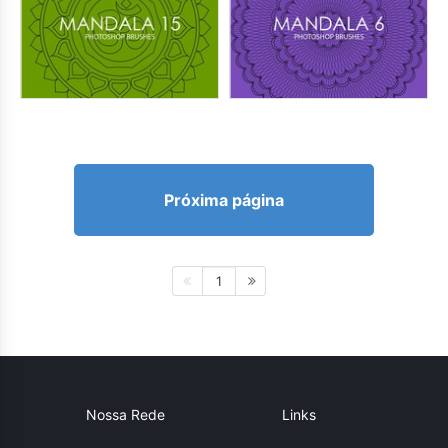
Próxima página
1
Nossa Rede
Links