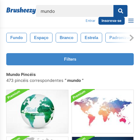
echar
Entrar
Inscreva-se
Fundo
Espaço
Branco
Estrela
Padronizar
Filters
Mundo Pincéis
473 pincéis correspondentes
mundo