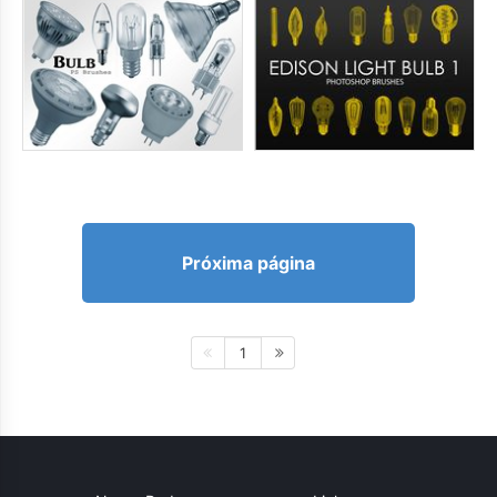
Próxima página
1