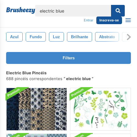
echar
Entrar
Inscreva-se
Azul
Fundo
Luz
Brilhante
Abstrato
Natur
Filters
Electric Blue Pincéis
688 pincéis correspondentes
electric blue