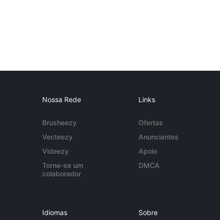
Nossa Rede
Links
Brusheezy
Ofertas
Vecteezy
Anunciantes
Videezy
Apoio
Torne-se um
DMCA
colaborador
Idiomas
Sobre