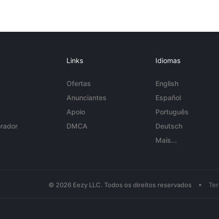
Links
Idiomas
Ofertas
English
Anunciantes
Español
Apoio
Português
rador
DMCA
Deutsch
Mais...
•
© 2026 Eezy LLC. Todos os direitos reservados
Te