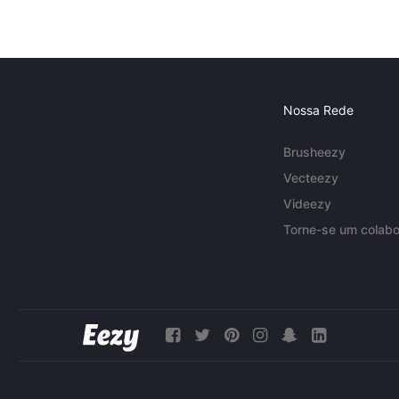
Nossa Rede
Brusheezy
Vecteezy
Videezy
Torne-se um colabo