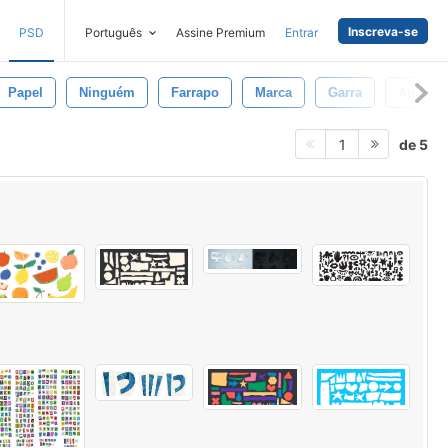
Inscreva-se
PSD
Português
Assine Premium
Entrar
Papel
Ninguém
Farrapo
Marca
Garra
Animal
de 5
1