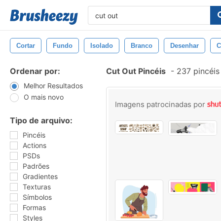
Cortar
Fundo
Isolado
Branco
Desenhar
C
Ordenar por:
Cut Out Pincéis
-
237 pincéis
Melhor Resultados
O mais novo
Imagens patrocinadas por
Tipo de arquivo:
Pincéis
Actions
PSDs
Padrões
Gradientes
Texturas
Símbolos
Formas
Styles