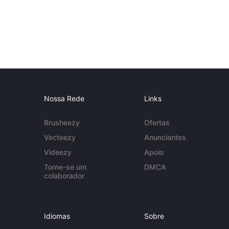
Nossa Rede
Links
Brusheezy
Ofertas
Vecteezy
Anunciantes
Videezy
Apoio
Torne-se um
DMCA
colaborador
Idiomas
Sobre