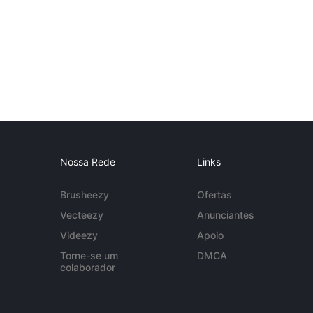
Nossa Rede
Links
Brusheezy
Ofertas
Vecteezy
Anunciantes
Videezy
Apoio
Torne-se um
DMCA
colaborador