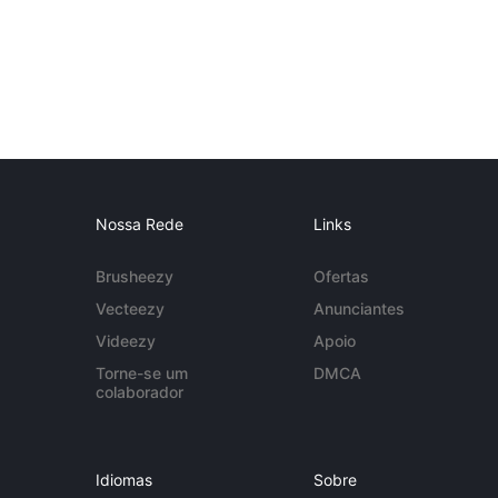
Nossa Rede
Links
Brusheezy
Ofertas
Vecteezy
Anunciantes
Videezy
Apoio
Torne-se um
DMCA
colaborador
Idiomas
Sobre