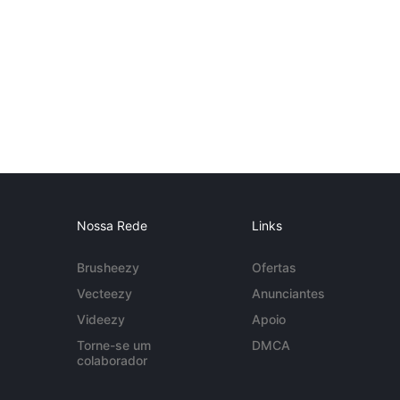
Nossa Rede
Links
Brusheezy
Ofertas
Vecteezy
Anunciantes
Videezy
Apoio
Torne-se um
DMCA
colaborador