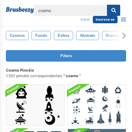
echar
Entrar
Inscreva-se
Cosmos
Fundo
Esfera
Abstrato
Branco
I
Filters
Cosmo Pincéis
1.501 pincéis correspondentes
cosmo