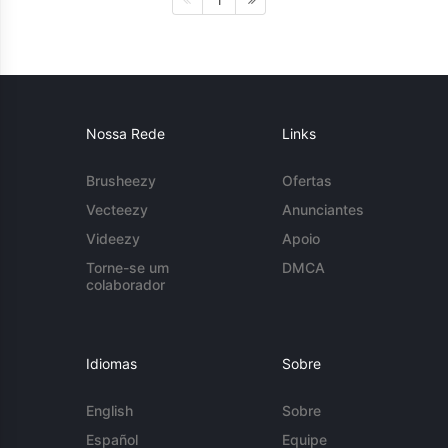
1
Nossa Rede
Links
Brusheezy
Ofertas
Vecteezy
Anunciantes
Videezy
Apoio
Torne-se um
DMCA
colaborador
Idiomas
Sobre
English
Sobre
Español
Equipe