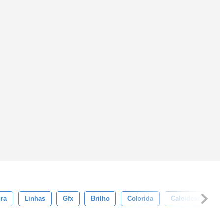
ura
Linhas
Gfx
Brilho
Colorida
Caleidoscópio