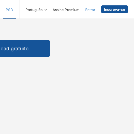
Inscreva-se
PSD
Português
Assine Premium
Entrar
oad gratuito