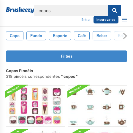
echar
Entrar
Inscreva-se
Copo
Fundo
Esporte
Café
Beber
Brilhant
Filters
Copos Pincéis
318 pincéis correspondentes
copos