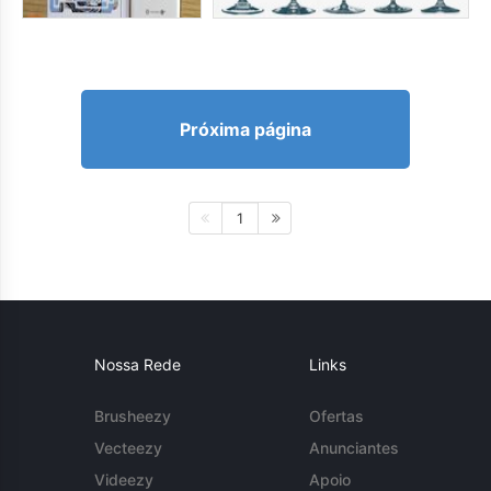
Próxima página
1
Nossa Rede
Links
Brusheezy
Ofertas
Vecteezy
Anunciantes
Videezy
Apoio